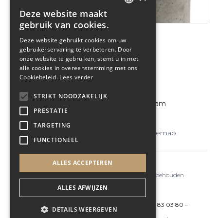
Deze website maakt
DUTCH
gebruik van cookies.
ENGLISH
Deze website gebruikt cookies om uw
gebruikerservaring te verbeteren. Door
onze website te gebruiken, stemt u in met
alle cookies in overeenstemming met ons
Cookiebeleid.
Lees verder
Volg Ons
STRIKT NOODZAKELIJK
Facebook
Instagram
PRESTATIE
TARGETING
Cookie Policy
-
Privacy Policy
-
Sitemap
FUNCTIONEEL
ALLES ACCEPTEREN
De Glazen Toren © 2023
- Alle rechten voorbehouden
ALLES AFWIJZEN
Glazentorenweg 11, 9420 Erpe-Mere
–
+32 53 83 03 80
–
DETAILS WEERGEVEN