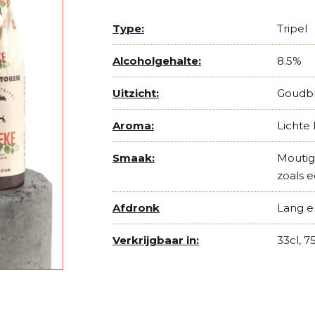
Type:
Tripel
Alcoholgehalte:
8.5%
Uitzicht:
Goudblo
Aroma:
Lichte 
Smaak:
Moutig
zoals e
Afdronk
Lang e
Verkrijgbaar in:
33cl, 