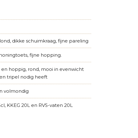
nd, dikke schuimkraag, fijne pareling
honingtoets, fijne hopping.
 en hoppig, rond, mooi in evenwicht
en tripel nodig heeft
n volmondig
75cl, KKEG 20L en RVS-vaten 20L