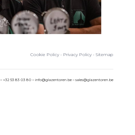
Cookie Policy
-
Privacy Policy
-
Sitemap
e
–
+32 53 83 03 80
–
info@glazentoren.be
–
sales@glazentoren.be